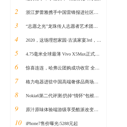
2
浙江梦蕾雅携手中国雷锋报进社区公益活动
3
“志愿之光”龙珠传人志愿者艺术团启动仪式在京顺利启动
4
2020，这场理想家园·古滇家宴3rd，为万物开启家园的新篇章
5
4.75毫米全球最薄 Vivo X5Max正式发布
6
惊喜连连，哈弗云团购成功收官 全民掘金计划接踵而至
7
格力电器进驻中国高端奢侈品商场北京SKP，成SKP国产家电第一品牌
8
Nokia6第二代评测:扔掉“情怀”包袱诚意加料
9
原汁原味体验端游级享受酷派改变者S1体验手游版
10
iPhone7售价曝光:5288元起