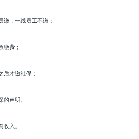
员缴，一线员工不缴；
数缴费；
之后才缴社保；
保的声明。
资收入。