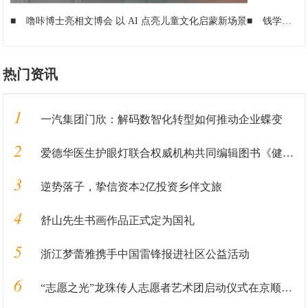
■
噜咔博士亮相文博会 以 AI 点亮儿童文化启蒙新场景
■
钱学森的“神预测”与爱餐的“真实践”
热门资讯
1
一汽集团门欣：解码数智化转型如何推动企业蝶变
2
爱德华医生护眼灯联合权威机构共同编辑图书《健康用光100问》即将发售
3
逆势落子，挚信资本2亿投资乡伴文旅
4
舒山先生书画作品正式定为国礼
5
浙江梦蕾雅携手中国雷锋报进社区公益活动
6
“志愿之光”龙珠传人志愿者艺术团启动仪式在京顺利启动