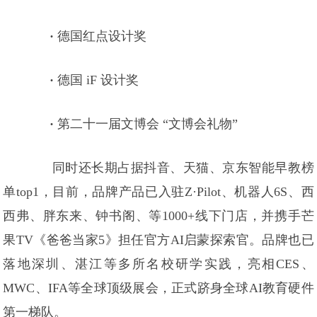
·
德国红点设计奖
·
德国 iF 设计奖
·
第二十一届文博会 “文博会礼物”
同时还长期占据抖音、天猫、京东智能早教榜
单top1，目前，品牌产品已入驻Z·Pilot、机器人6S、西
西弗、胖东来、钟书阁、等1000+线下门店，并携手芒
果TV《爸爸当家5》担任官方AI启蒙探索官。品牌也已
落地深圳、湛江等多所名校研学实践，亮相CES、
MWC、IFA等全球顶级展会，正式跻身全球AI教育硬件
第一梯队。