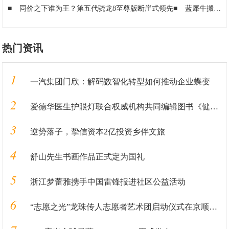
■
同价之下谁为王？第五代骁龙8至尊版断崖式领先
■
蓝犀牛搬家入选朝阳区第四届“凤鸣计划”，荣获高成长企业称号
热门资讯
1
一汽集团门欣：解码数智化转型如何推动企业蝶变
2
爱德华医生护眼灯联合权威机构共同编辑图书《健康用光100问》即将发售
3
逆势落子，挚信资本2亿投资乡伴文旅
4
舒山先生书画作品正式定为国礼
5
浙江梦蕾雅携手中国雷锋报进社区公益活动
6
“志愿之光”龙珠传人志愿者艺术团启动仪式在京顺利启动