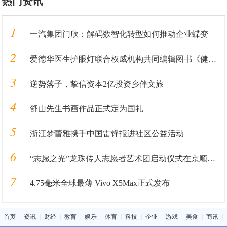
热门资讯
1
一汽集团门欣：解码数智化转型如何推动企业蝶变
2
爱德华医生护眼灯联合权威机构共同编辑图书《健康用光100问》即将发售
3
逆势落子，挚信资本2亿投资乡伴文旅
4
舒山先生书画作品正式定为国礼
5
浙江梦蕾雅携手中国雷锋报进社区公益活动
6
“志愿之光”龙珠传人志愿者艺术团启动仪式在京顺利启动
7
4.75毫米全球最薄 Vivo X5Max正式发布
首页
|
资讯
|
财经
|
教育
|
娱乐
|
体育
|
科技
|
企业
|
游戏
|
美食
|
商讯
|