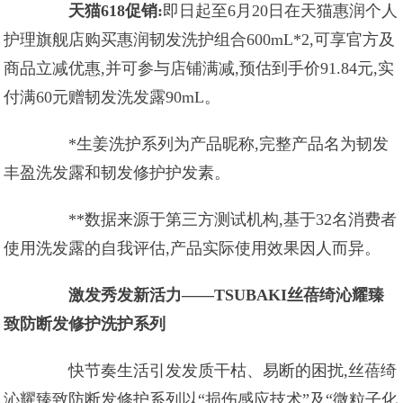
天猫618促销:
即日起至6月20日在天猫惠润个人
护理旗舰店购买惠润韧发洗护组合600mL*2,可享官方及
商品立减优惠,并可参与店铺满减,预估到手价91.84元,实
付满60元赠韧发洗发露90mL。
*生姜洗护系列为产品昵称,完整产品名为韧发
丰盈洗发露和韧发修护护发素。
**数据来源于第三方测试机构,基于32名消费者
使用洗发露的自我评估,产品实际使用效果因人而异。
激发秀发新活力——TSUBAKI丝蓓绮沁耀臻
致防断发修护洗护系列
快节奏生活引发发质干枯、易断的困扰,丝蓓绮
沁耀臻致防断发修护系列以“损伤感应技术”及“微粒子化