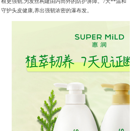
根更强韧,为发丝构建由内而外的防护屏障。7天**温和
守护头皮健康,养出强韧浓密的瀑布发。