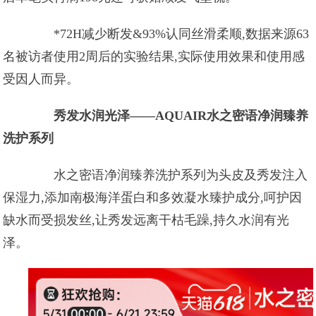
*72H减少断发&93%认同丝滑柔顺,数据来源63
名被访者使用2周后的实验结果,实际使用效果和使用感
受因人而异。
秀发水润光泽——AQUAIR水之密语净润臻养
洗护系列
水之密语净润臻养洗护系列为头皮及秀发注入
保湿力,添加南极海洋蛋白和多效凝水臻护成分,呵护因
缺水而受损发丝,让秀发远离干枯毛躁,持久水润有光
泽。