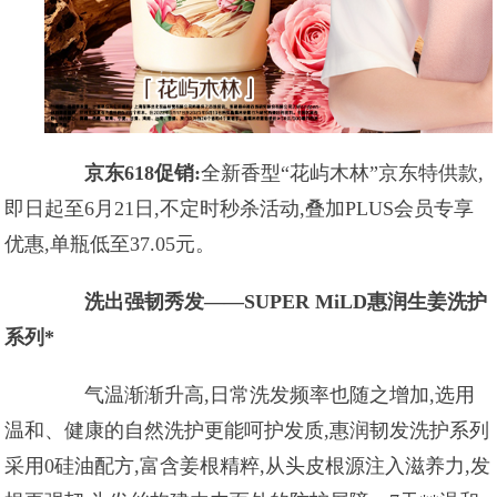
京东618促销:
全新香型“花屿木林”京东特供款,
即日起至6月21日,不定时秒杀活动,叠加PLUS会员专享
优惠,单瓶低至37.05元。
洗出强韧秀发——SUPER MiLD惠润生姜洗护
系列*
气温渐渐升高,日常洗发频率也随之增加,选用
温和、健康的自然洗护更能呵护发质,惠润韧发洗护系列
采用0硅油配方,富含姜根精粹,从头皮根源注入滋养力,发