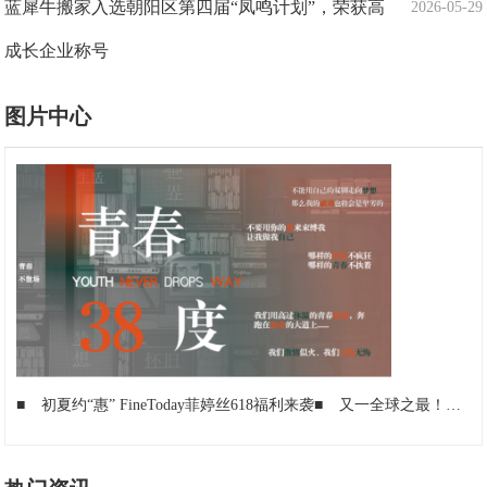
蓝犀牛搬家入选朝阳区第四届“凤鸣计划”，荣获高
2026-05-29
成长企业称号
图片中心
■
初夏约“惠” FineToday菲婷丝618福利来袭
■
又一全球之最！中成空间80米跨度气肋气膜落地北京