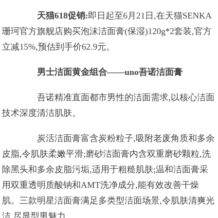
天猫618促销:
即日起至6月21日,在天猫SENKA
珊珂官方旗舰店购买泡沫洁面膏(保湿)120g*2套装,官方
立减15%,预估到手价62.9元。
男士洁面黄金组合——uno吾诺洁面膏
吾诺精准直面都市男性的洁面需求,以核心洁面
技术深度清洁肌肤。
炭活洁面膏富含炭粉粒子,吸附老废角质和多余
皮脂,令肌肤柔嫩平滑;磨砂洁面膏内含双重磨砂颗粒,洗
除黑头和多余皮脂污垢,适用于粗糙肌肤;温和洁面膏采
用双重透明质酸钠和AMT洗净成分,能有效改善干燥
肌。三款明星洁面膏满足多类型洁面场景,令肌肤清爽光
洁,尽显型男魅力。