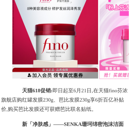
天猫618促销:
即日起至6月21日,在天猫fino芬浓
旗舰店购红罐发膜230g、芭比发膜230g享6折百亿补贴
价,购买芭比发膜还可获赠芭比联名贴纸。
新「净肤感」——SENKA珊珂绵密泡沫洁面