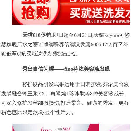
天猫618促销:
即日起至6月21日,天猫kuyura可悠
然旗舰店水之密语净润臻养倍润洗发露600mL*2,百亿补
贴低至6折,买就送洗发露90mL*2。
秀出自信闪耀——fino芬浓美容液发膜
将护肤品研发成果运用于日常护发,芬浓美容液
发膜融合蜂王浆EX、角鲨烷+珍珠肽等8种美容液成分,
可深入修护发丝细微损伤,打造柔亮、健康的秀发。更有
粉色芭比限定款,彰显个性活力。