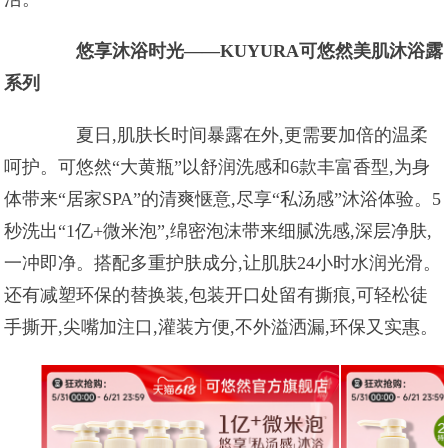
悠享沐浴时光——KUYURA可悠然美肌沐浴露
系列
夏日,肌肤长时间暴露在外,更需要加倍的温柔
呵护。可悠然“大黄瓶”以舒润洗感和6款丰富香型,为身
体带来“居家SPA”的清爽惬意,尽享“私汤感”沐浴体验。5
秒洗出“1亿+微米泡”,绵密泡沫带来细腻洗感,深层净肤,
一冲即净。搭配多重护肤成分,让肌肤24小时水润光滑。
还有减塑环保的替换装,包装开口处留有撕痕,可轻松徒
手撕开,尖嘴加注口,灌装方便,不外溢洒漏,环保又实惠。