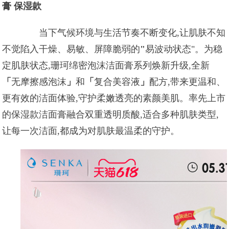
膏 保湿款
当下气候环境与生活节奏不断变化,让肌肤不知
不觉陷入干燥、易敏、屏障脆弱的
"
易波动状态"。为稳
定肌肤状态,珊珂绵密泡沫洁面膏系列焕新升级,全新
「
无摩擦感泡沫
」
和
「
复合美容液
」
配方,带来更温和、
更有效的洁面体验,守护柔嫩透亮的素颜美肌。率先上市
的保湿款洁面膏融合双重透明质酸,适合多种肌肤类型,
让每一次洁面,都成为对肌肤最温柔的守护。