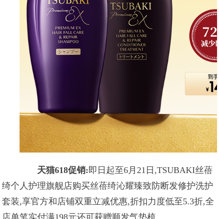
天猫618促销:
即日起至6月21日,TSUBAKI丝蓓
绮个人护理旗舰店购买丝蓓绮沁耀臻致防断发修护洗护
套装,享官方和店铺双重立减优惠,折扣力度低至5.3折,全
店单笔实付满198元还可获赠顺发气垫梳。