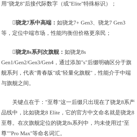
用"骁龙8"后接代际数字（或"Elite"特殊标识）；

骁龙7系中高端：
如骁龙7+ Gen3、骁龙7 Gen3
等，定位中端市场，性能均衡但价格更亲民；

骁龙8s系列次旗舰：
如骁龙8s
Gen1/Gen2/Gen3/Gen4，通过添加"s"后缀明确区分于旗
舰系列，代表"青春版"或"轻量化旗舰"，性能介于中端
与旗舰之间。
关键点在于："至尊"这一后缀只出现在了骁龙8系产
品线中，比如骁龙8 Elite，它的官方中文命名就是骁龙8
至尊。在次旗舰定位的骁龙8s系列中，均未使用过"至
尊""Pro Max"等命名词汇。