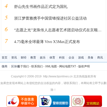
4
舒山先生书画作品正式定为国礼
5
浙江梦蕾雅携手中国雷锋报进社区公益活动
6
“志愿之光”龙珠传人志愿者艺术团启动仪式在京顺利启动
7
4.75毫米全球最薄 Vivo X5Max正式发布
首页
|
资讯
|
财经
|
教育
|
娱乐
|
体育
|
科技
|
企业
|
游戏
|
美食
|
商讯
|
微商
|
区块链
关于我们
-
联系我们
-
XML地图
-
网站地图
TXT
-
版权声明
Copyright © 2006-2019 http://www.bjonlines.cn 北京热线版权所有
如果您发现本网站上有侵犯您的合法权益的内容，请联系我们，本网站将立即予以删
除！