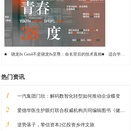
■
骁龙8s Gen4不是骁龙8s至尊：命名背后的技术真相
■
适合学生党买手机怎么选？总有一款适合你
热门资讯
1
一汽集团门欣：解码数智化转型如何推动企业蝶变
2
爱德华医生护眼灯联合权威机构共同编辑图书《健康用光100问》即将发售
3
逆势落子，挚信资本2亿投资乡伴文旅