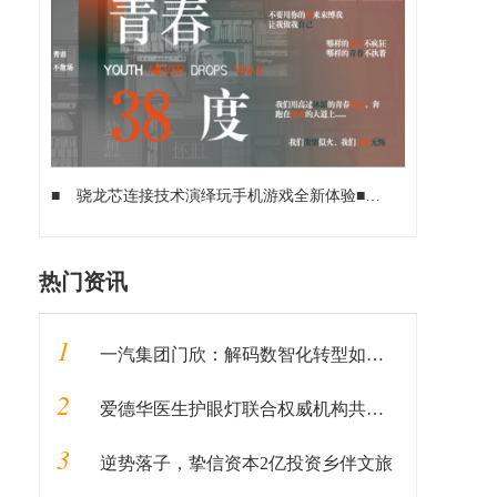
■
骁龙芯连接技术演绎玩手机游戏全新体验
■
从高通Oryon
热门资讯
1
一汽集团门欣：解码数智化转型如何推动企业蝶变
2
爱德华医生护眼灯联合权威机构共同编辑图书《健康用光100问》即将发售
3
逆势落子，挚信资本2亿投资乡伴文旅