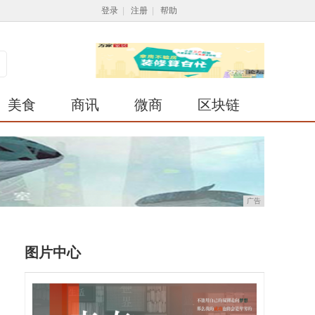
登录
|
注册
|
帮助
美食
商讯
微商
区块链
广告
图片中心