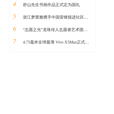
4
舒山先生书画作品正式定为国礼
5
浙江梦蕾雅携手中国雷锋报进社区公益活动
6
“志愿之光”龙珠传人志愿者艺术团启动仪式在京顺利启动
7
4.75毫米全球最薄 Vivo X5Max正式发布