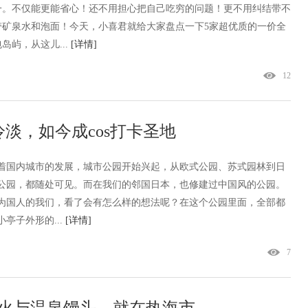
一。不仅能更能省心！还不用担心把自己吃穷的问题！更不用纠结带不
带矿泉水和泡面！今天，小喜君就给大家盘点一下5家超优质的一价全
包岛屿，从这儿...
[详情]
12
淡，如今成cos打卡圣地
着国内城市的发展，城市公园开始兴起，从欧式公园、苏式园林到日
公园，都随处可见。而在我们的邻国日本，也修建过中国风的公园。
为国人的我们，看了会有怎么样的想法呢？在这个公园里面，全部都
小亭子外形的...
[详情]
7
花火与温泉馒头，就在热海市