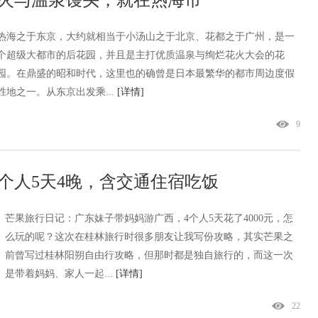
热海之于东京，大约就相当于小汤山之于北京、花都之于广州，是一
个超级大都市的后花园，并且是主打优质温泉与绚烂花火大会的花
园。在鼎盛的昭和时代，这里也的确曾是日本最繁华的都市周边度假
胜地之一。从东京出发乘...
[详情]
9
4个人5天4晚，含交通住宿吃饭
芒果旅行日记：广东妹子带妈妈游广西，4个人5天花了4000元，怎
么玩的呢？这次在桂林旅行时很多朋友让我写份攻略，其实芒果之
前曾写过桂林阳朔自由行攻略，但那时都是独自旅行的，而这一次
是带着妈妈、家人一起...
[详情]
22