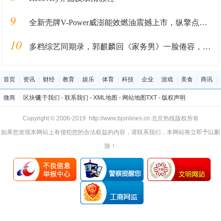
9
全新壳牌V-Power威澎能效燃油震撼上市，纵擎点亮德州夜空！
10
多档综艺同期录，郭麒麟回《家务男》一脸倦容，敬业态度被赞
首页
|
资讯
|
财经
|
教育
|
娱乐
|
体育
|
科技
|
企业
|
游戏
|
美食
|
商讯
|
微商
|
区块链
关于我们
-
联系我们
-
XML地图
-
网站地图
TXT
-
版权声明
Copyright © 2006-2019 http://www.bjonlines.cn 北京热线版权所有
如果您发现本网站上有侵犯您的合法权益的内容，请联系我们，本网站将立即予以删
除！