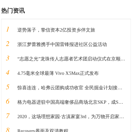
热门资讯
1
逆势落子，挚信资本2亿投资乡伴文旅
2
浙江梦蕾雅携手中国雷锋报进社区公益活动
3
“志愿之光”龙珠传人志愿者艺术团启动仪式在京顺利启动
4
4.75毫米全球最薄 Vivo X5Max正式发布
5
惊喜连连，哈弗云团购成功收官 全民掘金计划接踵而至
6
格力电器进驻中国高端奢侈品商场北京SKP，成SKP国产家电第一品牌
7
2020，这场理想家园·古滇家宴3rd，为万物开启家园的新篇章
8
Recovery界面及双清教程