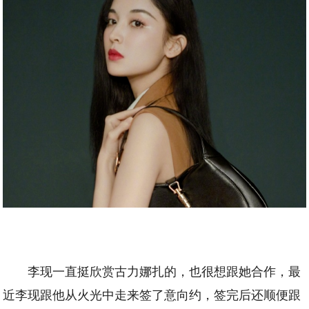
李现一直挺欣赏古力娜扎的，也很想跟她合作，最
近李现跟他从火光中走来签了意向约，签完后还顺便跟