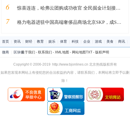
6
惊喜连连，哈弗云团购成功收官 全民掘金计划接踵而至
7
格力电器进驻中国高端奢侈品商场北京SKP，成SKP国产家电第一品牌
首页
|
资讯
|
财经
|
教育
|
娱乐
|
体育
|
科技
|
企业
|
游戏
|
美食
|
商讯
|
微商
|
区块链
关于我们
-
联系我们
-
XML地图
-
网站地图
TXT
-
版权声明
Copyright © 2006-2019 http://www.bjonlines.cn 北京热线版权所有
如果您发现本网站上有侵犯您的合法权益的内容，请联系我们，本网站将立即予以删
除！