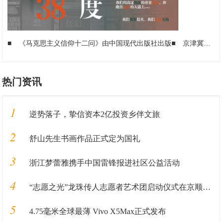
■
《马克思主义信仰十二问》由中国现代出版社出版
■
京津冀媒体备忘录签署，“媒体+”打造副中心高品质朋友圈
热门资讯
1
逆势落子，挚信资本2亿投资乡伴文旅
2
舒山先生书画作品正式定为国礼
3
浙江梦蕾雅携手中国雷锋报进社区公益活动
4
“志愿之光”龙珠传人志愿者艺术团启动仪式在京顺利启动
5
4.75毫米全球最薄 Vivo X5Max正式发布