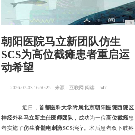
广告
朝阳医院马立新团队仿生
SCS为高位截瘫患者重启运
动希望
2026-07-03 16:50:25
来源：互联网
阅读：547
近日，
首都医科大学附属北京朝阳医院西院区
神经外科马立新主任医师团队
，成功为一位
高位截瘫
患
者实施了
仿生脊髓电刺激SCS
治疗。术后患者双下肢疼