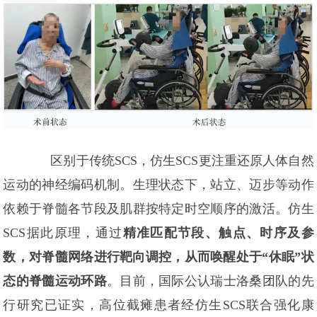
区别于传统SCS，仿生SCS更注重还原人体自然
运动的神经编码机制。生理状态下，站立、迈步等动作
依赖于脊髓各节段及肌群按特定时空顺序的激活。仿生
SCS据此原理，通过
精准匹配节段、触点、时序及参
数，对脊髓网络进行靶向调控，从而唤醒处于“休眠”状
态的脊髓运动环路
。目前，国际公认瑞士洛桑团队的先
行研究已证实，高位截瘫患者经仿生SCS联合强化康