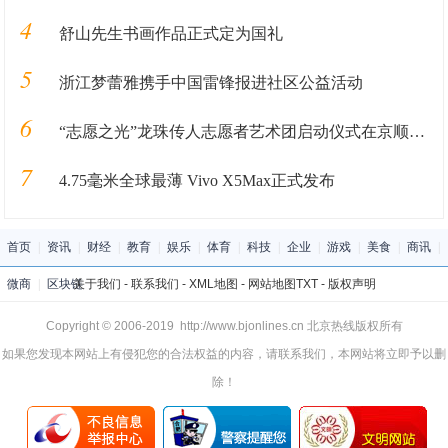
4
舒山先生书画作品正式定为国礼
5
浙江梦蕾雅携手中国雷锋报进社区公益活动
6
“志愿之光”龙珠传人志愿者艺术团启动仪式在京顺利启动
7
4.75毫米全球最薄 Vivo X5Max正式发布
首页
|
资讯
|
财经
|
教育
|
娱乐
|
体育
|
科技
|
企业
|
游戏
|
美食
|
商讯
|
微商
|
区块链
关于我们
-
联系我们
-
XML地图
-
网站地图
TXT
-
版权声明
Copyright © 2006-2019 http://www.bjonlines.cn 北京热线版权所有
如果您发现本网站上有侵犯您的合法权益的内容，请联系我们，本网站将立即予以删
除！