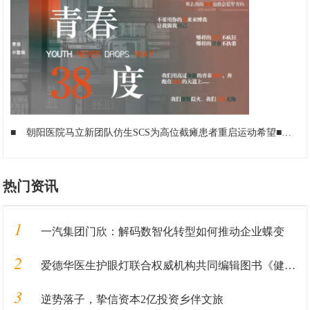
■
朝阳医院马立新团队仿生SCS为高位截瘫患者重启运动希望
■
信
热门资讯
1
一汽集团门欣：解码数智化转型如何推动企业蝶变
2
爱德华医生护眼灯联合权威机构共同编辑图书《健康用光100问》即将发售
3
逆势落子，挚信资本2亿投资乡伴文旅