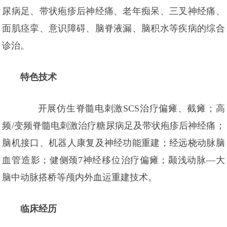
尿病足、带状疱疹后神经痛、老年痴呆、三叉神经痛、
面肌痉挛、意识障碍、脑脊液漏、脑积水等疾病的综合
诊治。
特色技术
开展仿生脊髓电刺激SCS治疗偏瘫、截瘫；高
频/变频脊髓电刺激治疗糖尿病足及带状疱疹后神经痛；
脑机接口、机器人康复及神经功能重建；经远桡动脉脑
血管造影；健侧颈7神经移位治疗偏瘫；颞浅动脉—大
脑中动脉搭桥等颅内外血运重建技术。
临床经历