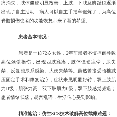
痛消失，肢体僵硬明显改善，上肢、下肢及脚趾也逐渐
出现了自主活动，病人可以自主手摇车锻炼了，为高位
脊髓损伤患者的功能恢复带来了新的希望。
患者基本情况：
患者是一位72岁女性，2年前患者不慎摔倒导致
高位颈髓损伤，出现四肢瘫痪，肢体僵硬痉挛，尿失
禁、反复泌尿系感染、大便失禁等。虽然曾接受颈椎减
压固定手术和康复治疗，症状未见明显好转，双上肢肌
力II级，肌张力高，双下肢肌力0级，双下肢感觉减退；
患者情绪低落，胡言乱语，生活信心受到影响。
精准施治：仿生SCS技术破解高位截瘫难题：