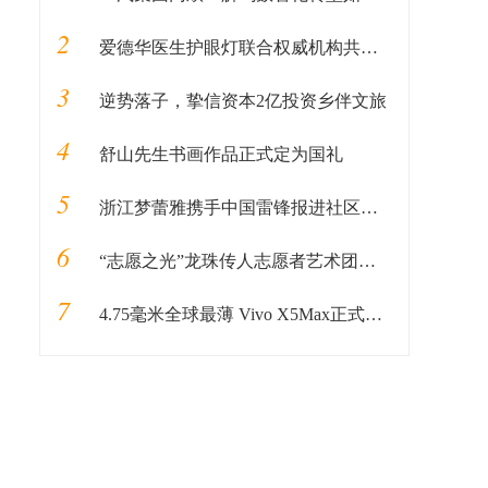
2
爱德华医生护眼灯联合权威机构共同编辑图书《健康用光100问》即将发售
3
逆势落子，挚信资本2亿投资乡伴文旅
4
舒山先生书画作品正式定为国礼
5
浙江梦蕾雅携手中国雷锋报进社区公益活动
6
“志愿之光”龙珠传人志愿者艺术团启动仪式在京顺利启动
7
4.75毫米全球最薄 Vivo X5Max正式发布