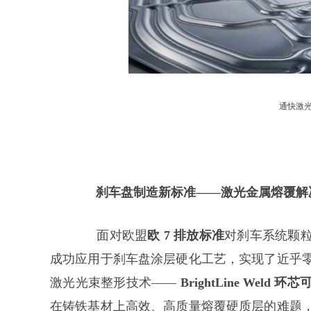
通快激
刹车盘制造新标准——激光金属熔覆解
面对欧盟
欧
7 排放标准
对刹车系统颗
成功应用于刹车盘涂层硬化工艺，实现了近乎
激光光束整形技术——
BrightLine We
在铸铁基材上高效、高质量熔覆硬质层的难题