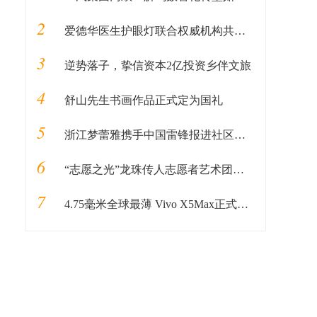
2
爱德华医生护眼灯联合权威机构共同编辑图书《健康用光100问》即将发售
3
逆势落子，挚信资本2亿投资乡伴文旅
4
舒山先生书画作品正式定为国礼
5
浙江梦蕾雅携手中国雷锋报进社区公益活动
6
“志愿之光”龙珠传人志愿者艺术团启动仪式在京顺利启动
7
4.75毫米全球最薄 Vivo X5Max正式发布