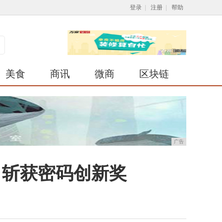
登录
|
注册
|
帮助
美食
商讯
微商
区块链
广告
会，斩获密码创新奖